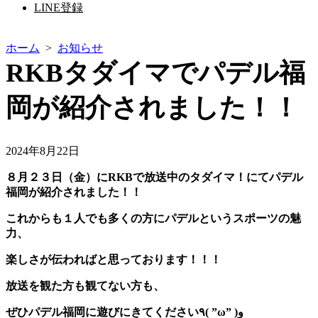
LINE登録
ホーム
>
お知らせ
RKBタダイマでパデル福
岡が紹介されました！！
公
2024年8月22日
開
８月２３日（金）にRKBで放送中のタダイマ！にてパデル
日
福岡が紹介されました！！
これからも１人でも多くの方にパデルというスポーツの魅
力、
楽しさが伝わればと思っております！！！
放送を観た方も観てない方も、
ぜ
ひパデル福岡に遊びにきてください٩( ”ω” )و