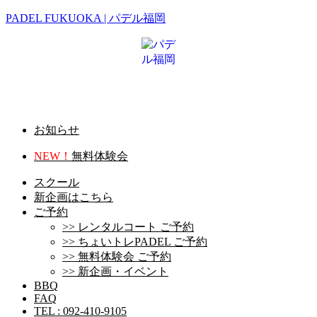
PADEL FUKUOKA | パデル福岡
メ
お知らせ
ニ
NEW！
無料体験会
ュ
ー
スクール
新企画はこちら
ご予約
>> レンタルコート ご予約
>> ちょいトレPADEL ご予約
>> 無料体験会 ご予約
>> 新企画・イベント
BBQ
FAQ
TEL : 092-410-9105