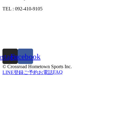
TEL : 092-410-9105
nstagram
Facebook
© Crossroad Hometown Sports Inc.
FAQ
LINE登録
ご予約
お電話